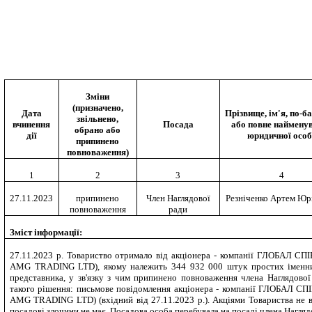
Зміни
(призначено,
Дата
Прізвище, ім'я, по-б
звільнено,
вчинення
Посада
або повне наймену
обрано або
дії
юридичної осо
припинено
повноваження)
1
2
3
4
27.11.2023
припинено
Член Наглядової
Резніченко Артем Юр
повноваження
ради
Зміст інформації:
27.11.2023 р. Товариство отримало від акціонера - компанії ГЛОБАЛ
AMG TRADING LTD), якому належить 344 932 000 штук простих іменних
представника, у зв'язку з чим припинено повноваження члена Наглядово
такого рішення: письмове повідомлення акціонера - компанії ГЛОБАЛ
AMG TRADING LTD) (вхідний від 27.11.2023 р.). Акціями Товариства не во
посадові злочини не має. Посадова особа перебувала на посаді члена Наглядо