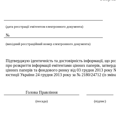
(дата реєстрації емітентом електронного документа)
№
(вихідний реєстраційний номер електронного документа)
Підтверджую ідентичність та достовірність інформації, що р
про розкриття інформації емітентами цінних паперів, затверд
цінних паперів та фондового ринку від 03 грудня 2013 року №
юстиції України 24 грудня 2013 року за № 2180/24712 (із змін
Голова Правлiння
(посада)
(підпис)