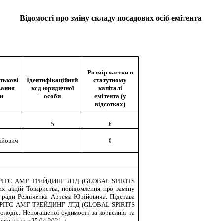
Відомості про зміну складу посадових осіб емітента
Розмір частки в
атькові
Ідентифікаційний
статутному
вання
код юридичної
капіталі
би
особи
емітента (у
відсотках)
5
6
ійович
0
 СПІРІТС АМГ ТРЕЙДИНГ ЛТД (GLOBAL SPIRITS
 акцій Товариства, повідомлення про заміну
ї ради Резніченка Артема Юрійовича. Підстава
 СПІРІТС АМГ ТРЕЙДИНГ ЛТД (GLOBAL SPIRITS
лодіє. Непогашеної судимості за корисливі та
вої ради з 25.04.2021 р.