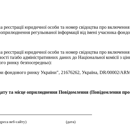
а реєстрації юридичної особи та номер свідоцтва про включення
з оприлюднення регульованої інформації від імені учасника фондо
а реєстрації юридичної особи та номер свідоцтва про включення
сті та/або адміністративних даних до Національної комісії з цін
ого ринку безпосередньо):
фондового ринку України", 21676262, Україна, DR/00002/AR
о дату та місце оприлюднення Повідомлення (Повідомлення про
реса веб-сайту)
(дата)