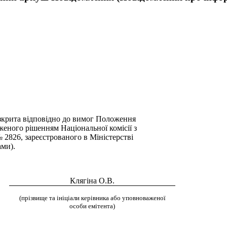
озкрита відповідно до вимог Положення
женого рішенням Національної комісії з
 2826, зареєстрованого в Міністерстві
ами).
Клягіна О.В.
(прізвище та ініціали керівника або уповноваженої
особи емітента)